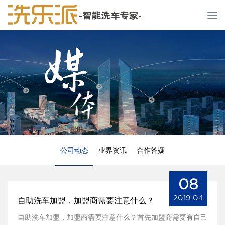
T
o
g
g
l
e
n
a
v
i
g
a
t
公司动态
业界资讯
合作答疑
i
o
08
n
2019.04
自助洗车加盟，加盟商需要注意什么？
自助洗车加盟，加盟商需要注意什么？首先加盟商需要有自己