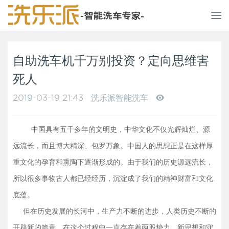
T
o
g
g
自助洗车机千万别投资？定向思维害
l
e
死人
n
a
2019-03-19 21:43
洗乐派智能洗车
v
i
g
中国具有五千多年的文明史，中华文化不仅光辉灿烂、源
a
远流长，而且博大精深、包罗万象。中国人的思想正是在这样厚
t
重文化的孕育和熏陶下逐渐形成的。由于我们的历史源远流长，
i
o
所以很多事物古人都已经经历，沉淀成了我们的精神财富和文化
n
底蕴。
但在历史发展的长河中，生产力不断的进步，人类历史不断的
开辟新的篇章。在这个过程中一直存在着两股势力，新思想和守